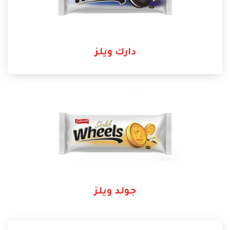
دارك ويلز
جولد ويلز